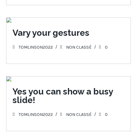
27
Vary your gestures
JUIN 2022
TOMLINSON2022
NON CLASSÉ
0
27
Yes you can show a busy
slide!
JUIN 2022
TOMLINSON2022
NON CLASSÉ
0