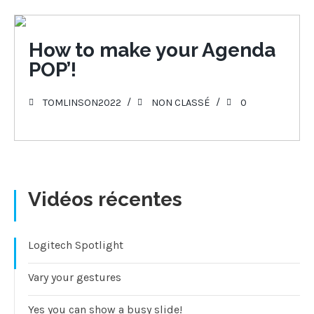
27
How to make your Agenda
POP’!
JUIN 2022
TOMLINSON2022
NON CLASSÉ
0
Vidéos récentes
Logitech Spotlight
Vary your gestures
Yes you can show a busy slide!