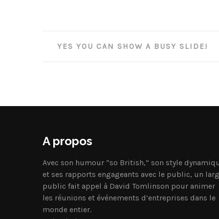
Post
YES YOU CAN SHOW A BUSY SLIDE!
navigation
A propos
Avec son humour “so British,” son style dynamiq
et ses rapports engageants avec le public, un lar
public fait appel à David Tomlinson pour animer
les réunions et événements d’entreprises dans le
monde entier.