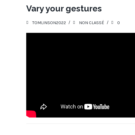
27
Vary your gestures
JUIN 2022
TOMLINSON2022
NON CLASSÉ
0